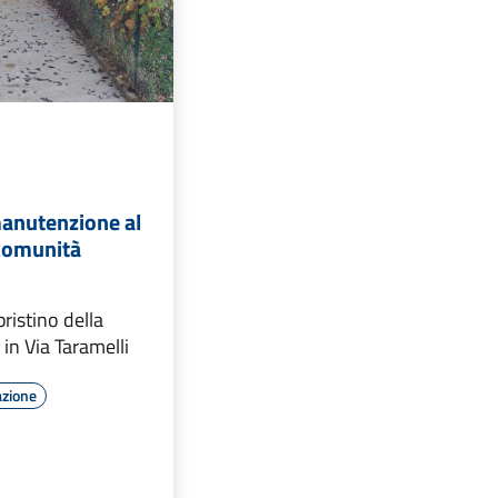
manutenzione al
 comunità
ristino della
in Via Taramelli
azione