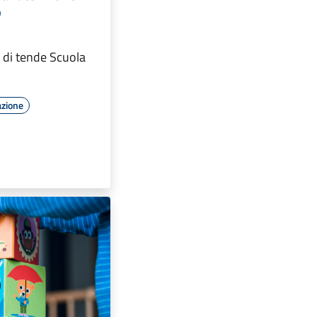
o
 di tende Scuola
azione