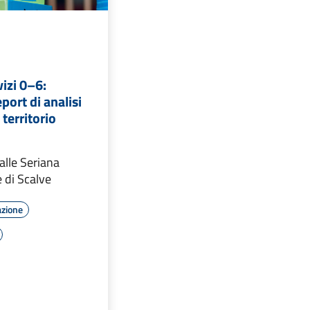
vizi 0–6:
eport di analisi
 territorio
Valle Seriana
e di Scalve
azione