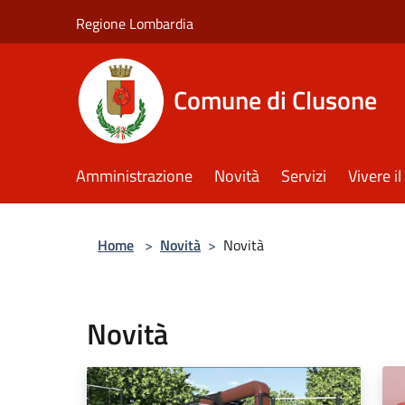
Salta al contenuto principale
Regione Lombardia
Comune di Clusone
Amministrazione
Novità
Servizi
Vivere 
Home
>
Novità
>
Novità
Novità