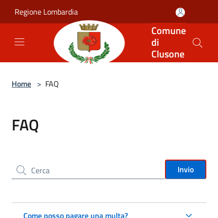
Salta al contenuto principale
Regione Lombardia
Comune
di
Clusone
Home
>
FAQ
FAQ
Cerca nel sito
Invio
Come posso pagare una multa?