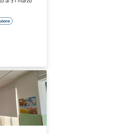
to al 31 marzo
azione