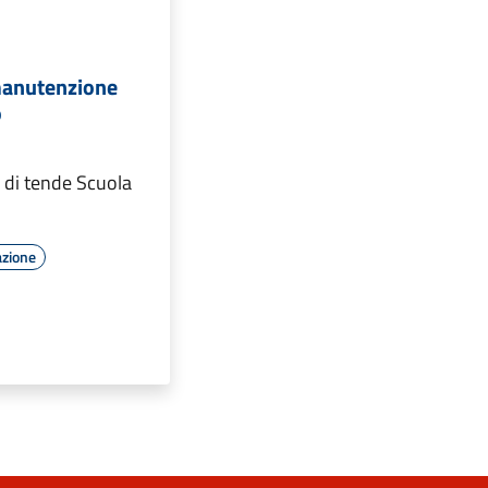
 manutenzione
o
 di tende Scuola
azione