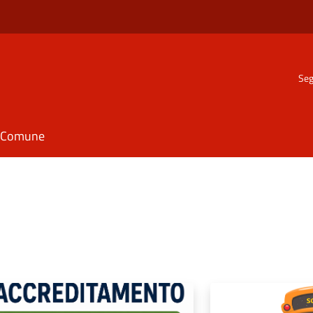
Seg
il Comune