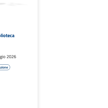
blioteca
ggio 2026
azione