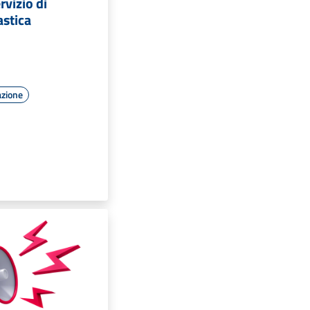
rvizio di
astica
azione