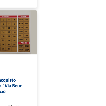
acquisto
a'' Via Beur -
cio