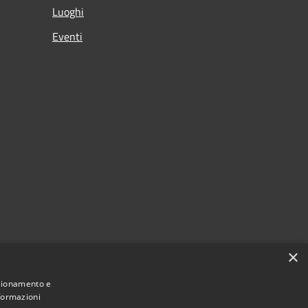
Luoghi
Eventi
×
nzionamento e
nformazioni