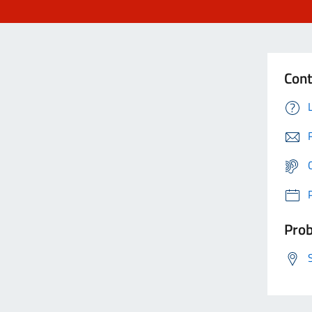
Cont
Prob