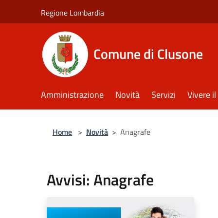
Salta al contenuto principale
Regione Lombardia
Comune di Clusone
Amministrazione
Novità
Servizi
Vivere 
Home
>
Novità
>
Anagrafe
Avvisi: Anagrafe