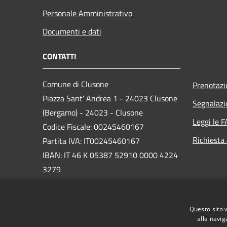
Personale Amministrativo
Documenti e dati
CONTATTI
Comune di Clusone
Prenotaz
Piazza Sant' Andrea 1 - 24023 Clusone
Segnalazi
(Bergamo) - 24023 - Clusone
Leggi le 
Codice Fiscale: 00245460167
Richiesta
Partita IVA: IT00245460167
IBAN: IT 46 K 05387 52910 0000 4224
3279
PEC:
protocollo@pec.comune.clusone.bg.it
Questo sito 
Centralino Unico: 0346 89600
alla navig