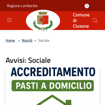
Salta al contenuto principale
Regione Lombardia
Comune
di
Clusone
Home
>
Novità
>
Sociale
Avvisi: Sociale