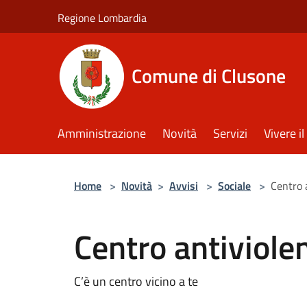
Salta al contenuto principale
Regione Lombardia
Comune di Clusone
Amministrazione
Novità
Servizi
Vivere 
Home
>
Novità
>
Avvisi
>
Sociale
>
Centro 
Centro antiviole
C’è un centro vicino a te