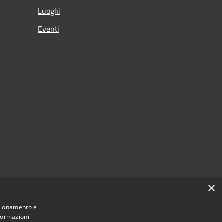
Luoghi
Eventi
×
nzionamento e
nformazioni