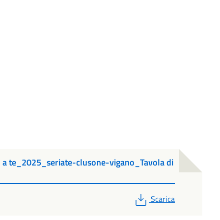
no a te_2025_seriate-clusone-vigano_Tavola di
PDF
Scarica