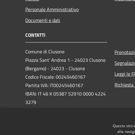
Personale Amministrativo
Documenti e dati
CONTATTI
Comune di Clusone
Prenotaz
Piazza Sant' Andrea 1 - 24023 Clusone
Segnalazi
(Bergamo) - 24023 - Clusone
Leggi le 
Codice Fiscale: 00245460167
Richiesta
Partita IVA: IT00245460167
IBAN: IT 46 K 05387 52910 0000 4224
3279
PEC:
protocollo@pec.comune.clusone.bg.it
Questo sito 
Centralino Unico: 0346 89600
alla navig