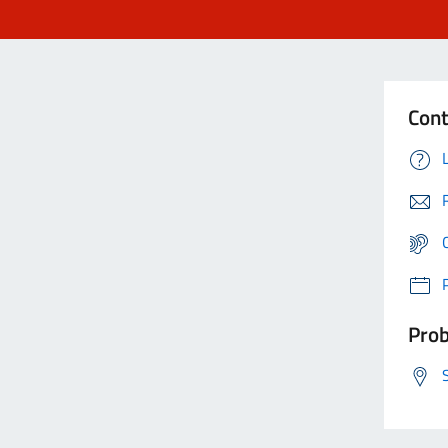
Cont
Prob