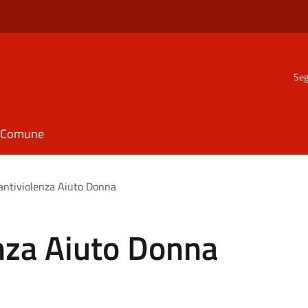
Seg
il Comune
antiviolenza Aiuto Donna
nza Aiuto Donna