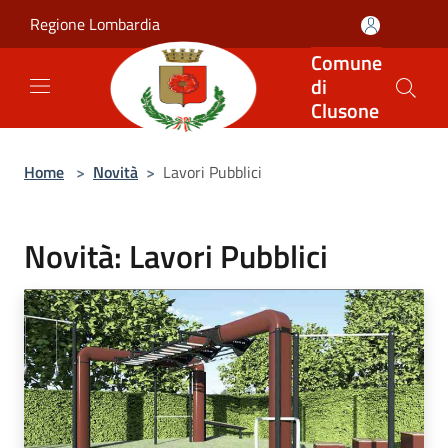
Salta al contenuto principale
Regione Lombardia
Comune
di
Clusone
Home
>
Novità
>
Lavori Pubblici
Novità: Lavori Pubblici