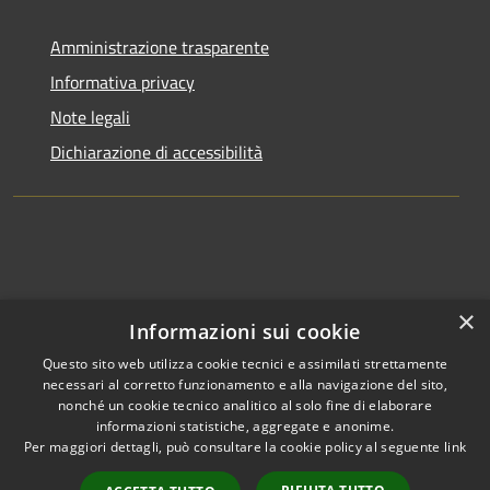
Amministrazione trasparente
Informativa privacy
Note legali
Dichiarazione di accessibilità
×
Informazioni sui cookie
Questo sito web utilizza cookie tecnici e assimilati strettamente
necessari al corretto funzionamento e alla navigazione del sito,
nonché un cookie tecnico analitico al solo fine di elaborare
informazioni statistiche, aggregate e anonime.
RSS
Copyright © 2026 • Comune di
Per maggiori dettagli, può consultare la cookie policy al seguente
link
Accessibilità
Clusone • Powered by
Privacy
Municipium
Accesso