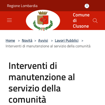
Salta al contenuto principale
Regione Lombardia
Comune
di
Clusone
Home
>
Novità
>
Avvisi
>
Lavori Pubblici
>
Interventi di manutenzione al servizio della comunità
Interventi di
manutenzione al
servizio della
comunità