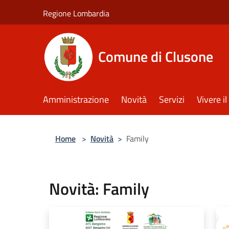
Salta al contenuto principale
Regione Lombardia
Comune di Clusone
Amministrazione
Novità
Servizi
Vivere 
Home
>
Novità
>
Family
Novità: Family