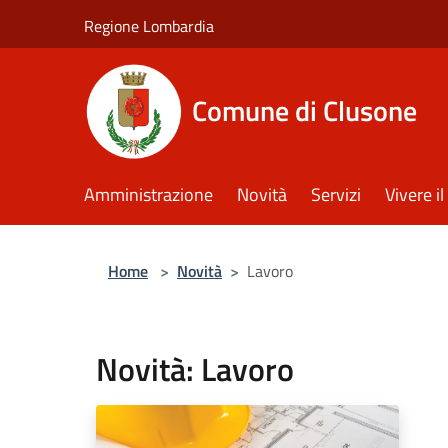
Salta al contenuto principale
Regione Lombardia
Comune di Clusone
Amministrazione
Novità
Servizi
Vivere 
Home
>
Novità
>
Lavoro
Novità: Lavoro