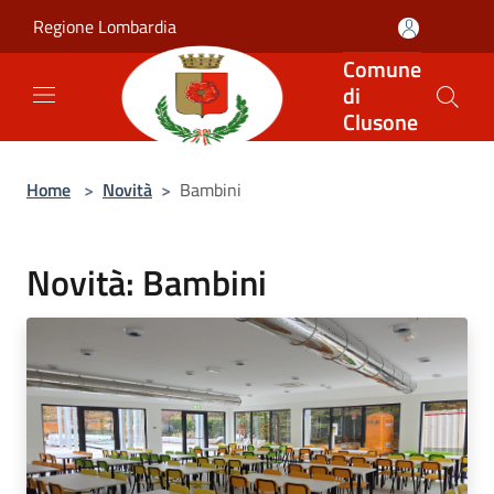
Salta al contenuto principale
Regione Lombardia
Comune
di
Clusone
Home
>
Novità
>
Bambini
Novità: Bambini