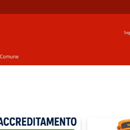
Seg
il Comune