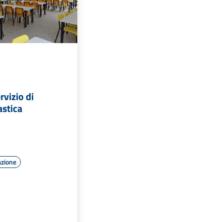
rvizio di
astica
azione