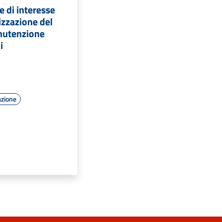
 di interesse
izzazione del
anutenzione
i
azione