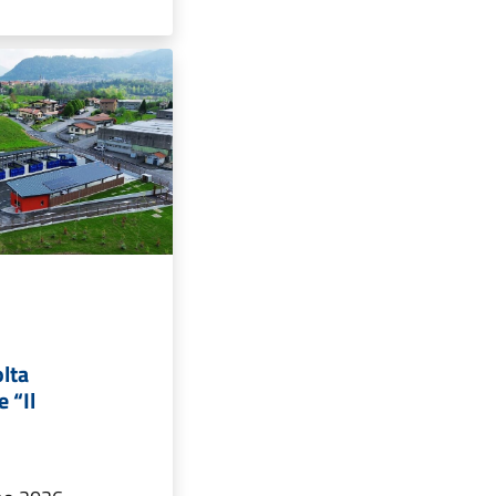
olta
 “Il