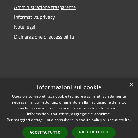
Amministrazione trasparente
Informativa privacy
Note legali
Dichiarazione di accessibilità
×
Informazioni sui cookie
Questo sito web utilizza cookie tecnici e assimilati strettamente
necessari al corretto funzionamento e alla navigazione del sito,
nonché un cookie tecnico analitico al solo fine di elaborare
informazioni statistiche, aggregate e anonime.
RSS
Copyright © 2026 • Comune di
Per maggiori dettagli, può consultare la cookie policy al seguente
link
Accessibilità
Clusone • Powered by
Privacy
Municipium
Accesso
•
RIFIUTA TUTTO
ACCETTA TUTTO