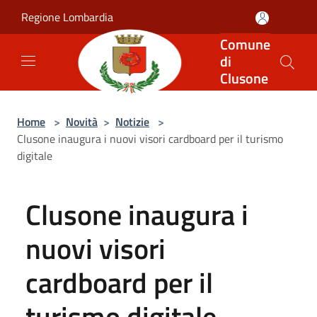
Salta al contenuto principale
Regione Lombardia
Comune
di
Clusone
Home
>
Novità
>
Notizie
>
Clusone inaugura i nuovi visori cardboard per il turismo
digitale
Clusone inaugura i
nuovi visori
cardboard per il
turismo digitale