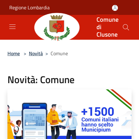
Salta al contenuto principale
Regione Lombardia
Comune
di
Clusone
Home
>
Novità
>
Comune
Novità: Comune