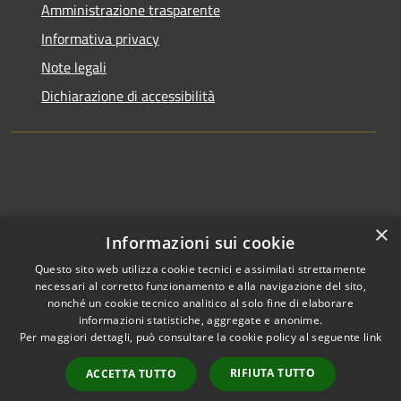
Amministrazione trasparente
Informativa privacy
Note legali
Dichiarazione di accessibilità
×
Informazioni sui cookie
Questo sito web utilizza cookie tecnici e assimilati strettamente
necessari al corretto funzionamento e alla navigazione del sito,
nonché un cookie tecnico analitico al solo fine di elaborare
informazioni statistiche, aggregate e anonime.
RSS
Copyright © 2026 • Comune di
Per maggiori dettagli, può consultare la cookie policy al seguente
link
Accessibilità
Clusone • Powered by
Privacy
Municipium
Accesso
•
RIFIUTA TUTTO
ACCETTA TUTTO
Cookie
redazione