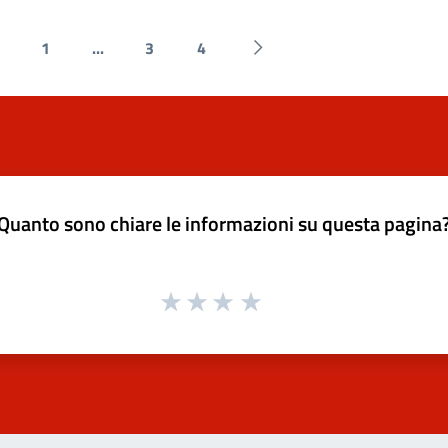
1
...
3
4
 Precedente
Successiva »
Quanto sono chiare le informazioni su questa pagina