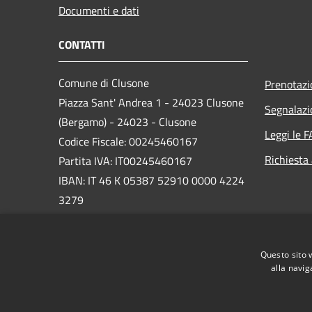
Documenti e dati
CONTATTI
Comune di Clusone
Prenotaz
Piazza Sant' Andrea 1 - 24023 Clusone
Segnalazi
(Bergamo) - 24023 - Clusone
Leggi le 
Codice Fiscale: 00245460167
Richiesta
Partita IVA: IT00245460167
IBAN: IT 46 K 05387 52910 0000 4224
3279
PEC:
protocollo@pec.comune.clusone.bg.it
Questo sito 
Centralino Unico: 0346 89600
alla navig