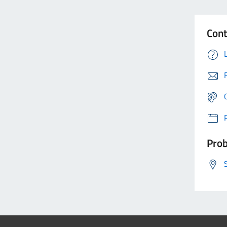
Cont
Prob