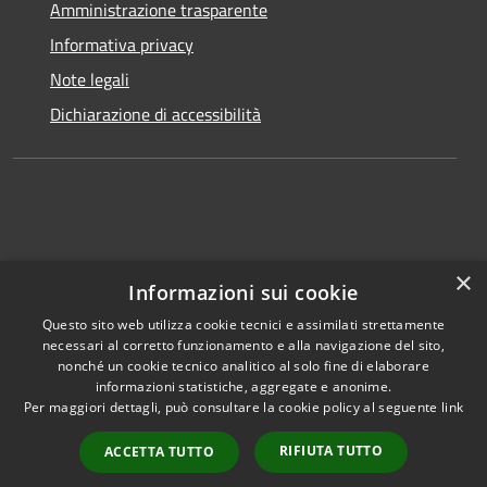
Amministrazione trasparente
Informativa privacy
Note legali
Dichiarazione di accessibilità
×
Informazioni sui cookie
Questo sito web utilizza cookie tecnici e assimilati strettamente
necessari al corretto funzionamento e alla navigazione del sito,
nonché un cookie tecnico analitico al solo fine di elaborare
informazioni statistiche, aggregate e anonime.
RSS
Copyright © 2026 • Comune di
Per maggiori dettagli, può consultare la cookie policy al seguente
link
Accessibilità
Clusone • Powered by
Privacy
Municipium
Accesso
•
RIFIUTA TUTTO
ACCETTA TUTTO
Cookie
redazione