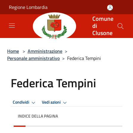
Salta al contenuto principale
Regione Lombardia
Comune
di
Clusone
Home
>
Amministrazione
>
Personale amministrativo
>
Federica Tempini
Federica Tempini
Condividi
Vedi azioni
INDICE DELLA PAGINA