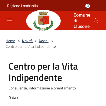
Salta al contenuto principale
Regione Lombardia
Comune
di
Clusone
Home
>
Novità
>
Avvisi
>
Centro per la Vita Indipendente
Centro per la Vita
Indipendente
Consulenza, informazione e orientamento
Data :