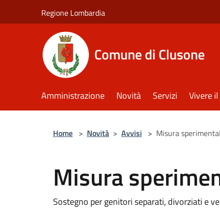
Salta al contenuto principale
Regione Lombardia
Comune di Clusone
Amministrazione
Novità
Servizi
Vivere 
Home
>
Novità
>
Avvisi
>
Misura sperimental
Misura sperimen
Sostegno per genitori separati, divorziati e v