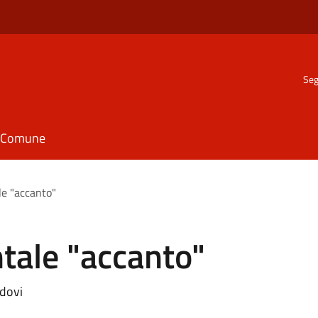
Seg
il Comune
e "accanto"
tale "accanto"
edovi