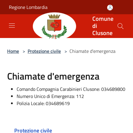
Salta al contenuto principale
Regione Lombardia
Comune
di
Clusone
Home
>
Protezione civile
>
Chiamate d'emergenza
Chiamate d'emergenza
Comando Compagnia Carabinieri Clusone: 034689800
Numero Unico di Emergenza: 112
Polizia Locale: 034689619
Protezione civile