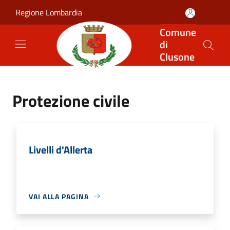
Salta al contenuto principale
Regione Lombardia
Comune
di
Clusone
Protezione civile
Livelli d'Allerta
VAI ALLA PAGINA