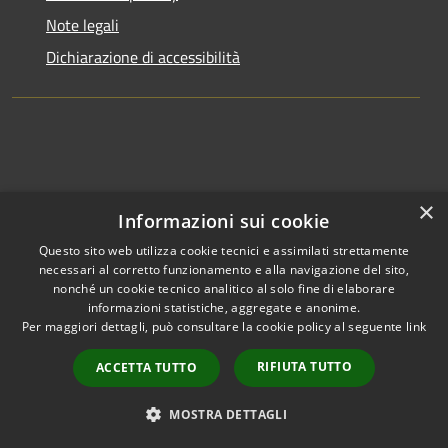
Note legali
Dichiarazione di accessibilità
×
Informazioni sui cookie
Questo sito web utilizza cookie tecnici e assimilati strettamente
necessari al corretto funzionamento e alla navigazione del sito,
nonché un cookie tecnico analitico al solo fine di elaborare
informazioni statistiche, aggregate e anonime.
RSS
Copyright © 2026 • Comune di
Per maggiori dettagli, può consultare la cookie policy al seguente
link
Accessibilità
Clusone • Powered by
Privacy
Municipium
Accesso
•
RIFIUTA TUTTO
ACCETTA TUTTO
Cookie
redazione
Mappa del sito
MOSTRA DETTAGLI