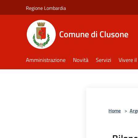
Salta al contenuto principale
Regione Lombardia
Comune di Clusone
Amministrazione
Novità
Servizi
Vivere 
Home
>
Arg