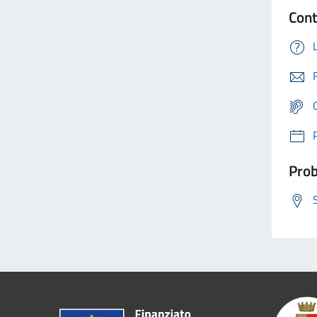
Cont
Prob