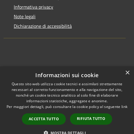
Informativa privacy
Note legali
Dichiarazione di accessibilità
×
Informazioni sui cookie
Questo sito web utilizza cookie tecnici e assimilati strettamente
necessari al corretto funzionamento e alla navigazione del sito,
nonché un cookie tecnico analitico al solo fine di elaborare
informazioni statistiche, aggregate e anonime.
RSS
Copyright © 2026 • Comune di
Per maggiori dettagli, può consultare la cookie policy al seguente
link
Accessibilità
Clusone • Powered by
Privacy
Municipium
Accesso
•
RIFIUTA TUTTO
ACCETTA TUTTO
Cookie
redazione
Mappa del sito
MOSTRA DETTAGLI