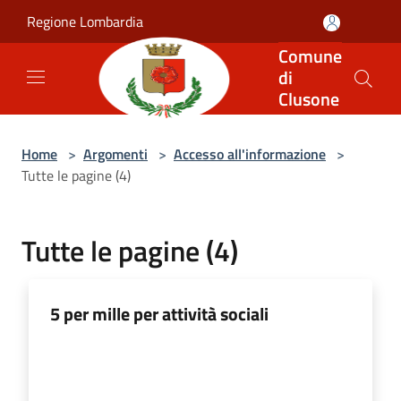
Salta al contenuto principale
Regione Lombardia
Comune
di
Clusone
Home
>
Argomenti
>
Accesso all'informazione
>
Tutte le pagine (4)
Tutte le pagine (4)
5 per mille per attività sociali