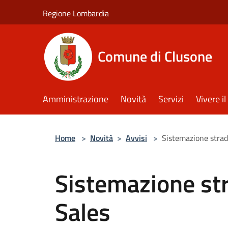
Salta al contenuto principale
Regione Lombardia
Comune di Clusone
Amministrazione
Novità
Servizi
Vivere 
Home
>
Novità
>
Avvisi
>
Sistemazione strad
Sistemazione st
Sales