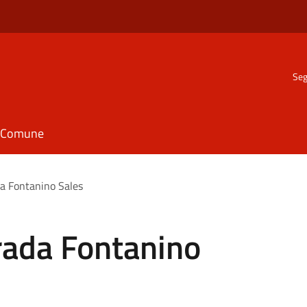
Seg
il Comune
a Fontanino Sales
rada Fontanino