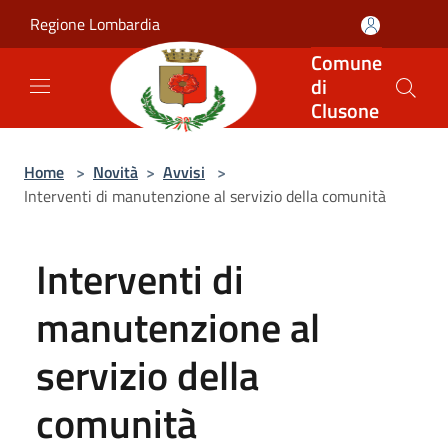
Salta al contenuto principale
Regione Lombardia
Comune
di
Clusone
Home
>
Novità
>
Avvisi
>
Interventi di manutenzione al servizio della comunità
Interventi di
manutenzione al
servizio della
comunità