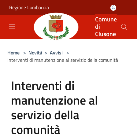
Salta al contenuto principale
Regione Lombardia
Comune
di
Clusone
Home
>
Novità
>
Avvisi
>
Interventi di manutenzione al servizio della comunità
Interventi di
manutenzione al
servizio della
comunità