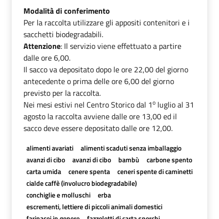
Modalità di conferimento
Per la raccolta utilizzare gli appositi contenitori e i
sacchetti biodegradabili.
Attenzione
: Il servizio viene effettuato a partire
dalle ore 6,00.
Il sacco va depositato dopo le ore 22,00 del giorno
antecedente o prima delle ore 6,00 del giorno
previsto per la raccolta.
o
Nei mesi estivi nel Centro Storico dal 1
luglio al 31
agosto la raccolta avviene dalle ore 13,00 ed il
sacco deve essere depositato dalle ore 12,00.
alimenti avariati
alimenti scaduti senza imballaggio
avanzi di cibo
avanzi di cibo
bambù
carbone spento
carta umida
cenere spenta
ceneri spente di caminetti
cialde caffè (involucro biodegradabile)
conchiglie e molluschi
erba
escrementi, lettiere di piccoli animali domestici
farinacei in genere
fazzoletti di carta sporchi