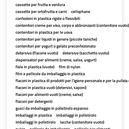
cassette per frutta e verdura
cassette per ortofrutta e carni
cellophane
confezioni in plastica rigide o flessibili
contenitori creme per viso, corpo e abbronzanti (contenitore vuoto)
contenitori in plastica per le uova
contenitori per liquidi in genere (piccole taniche)
contenitori per yogurt o gelato preconfezionato
detersivo (flacone vuoto)
detersivo (sacchetto vuoto)
dispensatori per alimenti (creme, salse, yogurt)
fiale in plastica (vuote)
film di nylon
film e pellicole da imballaggio in plastica
flaconi in plastica di prodotti per l’igiene personale e per la pulizia
flaconi in plastica vuoti (detersivi, saponi)
flaconi per alimenti vuoti (creme, salse)
flaconi per detergenti
gusci da imballaggio in polistirolo espanso
imballaggi in plastica
imballaggi in polistirolo
imballaggi in polistirolo
lacche (contenitore vuoto)
nylon
pellicole da imballaggio
pellicole per alimenti