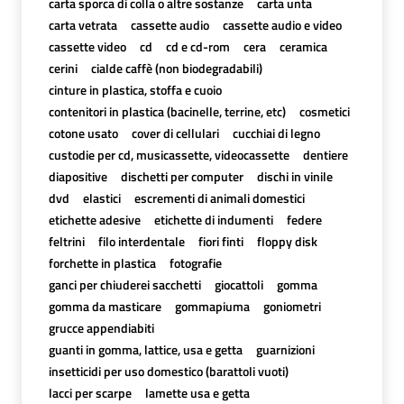
carta sporca di colla o altre sostanze
carta unta
carta vetrata
cassette audio
cassette audio e video
cassette video
cd
cd e cd-rom
cera
ceramica
cerini
cialde caffè (non biodegradabili)
cinture in plastica, stoffa e cuoio
contenitori in plastica (bacinelle, terrine, etc)
cosmetici
cotone usato
cover di cellulari
cucchiai di legno
custodie per cd, musicassette, videocassette
dentiere
diapositive
dischetti per computer
dischi in vinile
dvd
elastici
escrementi di animali domestici
etichette adesive
etichette di indumenti
federe
feltrini
filo interdentale
fiori finti
floppy disk
forchette in plastica
fotografie
ganci per chiuderei sacchetti
giocattoli
gomma
gomma da masticare
gommapiuma
goniometri
grucce appendiabiti
guanti in gomma, lattice, usa e getta
guarnizioni
insetticidi per uso domestico (barattoli vuoti)
lacci per scarpe
lamette usa e getta