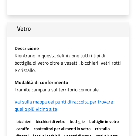
Vetro
Descrizione
Rientrano in questa definizione tutti i tipi di
bottiglia di vetro oltre a vasetti, bicchieri, vetri rotti
e cristallo.
Modalità di conferimento
Tramite campana sul territorio comunale.
Vai sulla mappa dei punti di raccolta per trovare
quello più vicino a te
bicchieri
bicchieri di vetro
bottiglie
bottiglie in vetro
caraffe
contenitori per alimenti in vetro
cristallo
flaconi
lenti di occhiali
vasetti di vetro
vasi di vetro