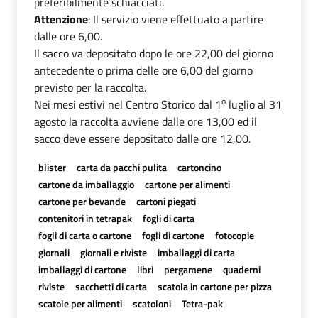
preferibilmente schiacciati.
Attenzione
: Il servizio viene effettuato a partire
dalle ore 6,00.
Il sacco va depositato dopo le ore 22,00 del giorno
antecedente o prima delle ore 6,00 del giorno
previsto per la raccolta.
o
Nei mesi estivi nel Centro Storico dal 1
luglio al 31
agosto la raccolta avviene dalle ore 13,00 ed il
sacco deve essere depositato dalle ore 12,00.
blister
carta da pacchi pulita
cartoncino
cartone da imballaggio
cartone per alimenti
cartone per bevande
cartoni piegati
contenitori in tetrapak
fogli di carta
fogli di carta o cartone
fogli di cartone
fotocopie
giornali
giornali e riviste
imballaggi di carta
imballaggi di cartone
libri
pergamene
quaderni
riviste
sacchetti di carta
scatola in cartone per pizza
scatole per alimenti
scatoloni
Tetra-pak