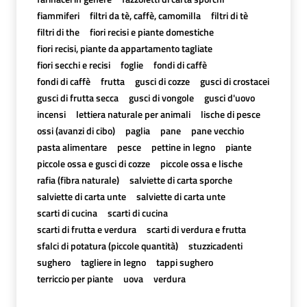
fiammiferi
filtri da tè, caffè, camomilla
filtri di tè
filtri di the
fiori recisi e piante domestiche
fiori recisi, piante da appartamento tagliate
fiori secchi e recisi
foglie
fondi di caffè
fondi di caffè
frutta
gusci di cozze
gusci di crostacei
gusci di frutta secca
gusci di vongole
gusci d'uovo
incensi
lettiera naturale per animali
lische di pesce
ossi (avanzi di cibo)
paglia
pane
pane vecchio
pasta alimentare
pesce
pettine in legno
piante
piccole ossa e gusci di cozze
piccole ossa e lische
rafia (fibra naturale)
salviette di carta sporche
salviette di carta unte
salviette di carta unte
scarti di cucina
scarti di cucina
scarti di frutta e verdura
scarti di verdura e frutta
sfalci di potatura (piccole quantità)
stuzzicadenti
sughero
tagliere in legno
tappi sughero
terriccio per piante
uova
verdura