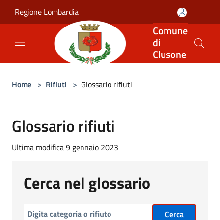
Salta al contenuto principale
Regione Lombardia
Comune
di
Clusone
Home
>
Rifiuti
>
Glossario rifiuti
Glossario rifiuti
Ultima modifica 9 gennaio 2023
Cerca nel glossario
Cerca