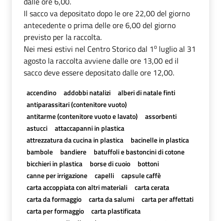
dalle ore 6,00.
Il sacco va depositato dopo le ore 22,00 del giorno
antecedente o prima delle ore 6,00 del giorno
previsto per la raccolta.
o
Nei mesi estivi nel Centro Storico dal 1
luglio al 31
agosto la raccolta avviene dalle ore 13,00 ed il
sacco deve essere depositato dalle ore 12,00.
accendino
addobbi natalizi
alberi di natale finti
antiparassitari (contenitore vuoto)
antitarme (contenitore vuoto e lavato)
assorbenti
astucci
attaccapanni in plastica
attrezzatura da cucina in plastica
bacinelle in plastica
bambole
bandiere
batuffoli e bastoncini di cotone
bicchieri in plastica
borse di cuoio
bottoni
canne per irrigazione
capelli
capsule caffè
carta accoppiata con altri materiali
carta cerata
carta da formaggio
carta da salumi
carta per affettati
carta per formaggio
carta plastificata