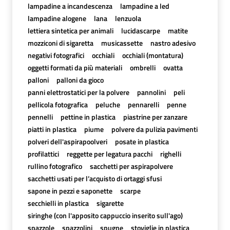
lampadine a incandescenza
lampadine a led
lampadine alogene
lana
lenzuola
lettiera sintetica per animali
lucidascarpe
matite
mozziconi di sigaretta
musicassette
nastro adesivo
negativi fotografici
occhiali
occhiali (montatura)
oggetti formati da più materiali
ombrelli
ovatta
palloni
palloni da gioco
panni elettrostatici per la polvere
pannolini
peli
pellicola fotografica
peluche
pennarelli
penne
pennelli
pettine in plastica
piastrine per zanzare
piatti in plastica
piume
polvere da pulizia pavimenti
polveri dell'aspirapoolveri
posate in plastica
profilattici
reggette per legatura pacchi
righelli
rullino fotografico
sacchetti per aspirapolvere
sacchetti usati per l’acquisto di ortaggi sfusi
sapone in pezzi e saponette
scarpe
secchielli in plastica
sigarette
siringhe (con l'apposito cappuccio inserito sull'ago)
spazzole
spazzolini
spugne
stoviglie in plastica