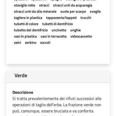
stoviglie rotte
stracci
stracci unti da acquaragia
stracci unti da olio minerale
suole per scarpe
sveglie
tagliere in plastica
tappezzeria/tappeti
trucchi
tubetti di colore
tubetti di dentifricio
tubetto del dentifricio
uncinetto
unghie
vasi in plastica
vasi in terracotta
videocassette
zaini
zerbino
zoccoli
Verde
Descrizione
Si tratta prevalentemente dei rifiuti successivi alle
operazioni di taglio dell’erba. La frazione verde non
può, comunque, essere bruciata e va conferita