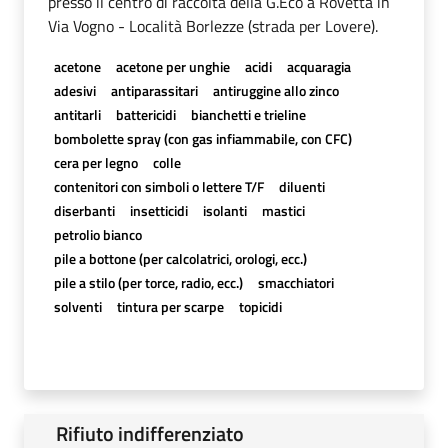
presso il centro di raccolta della G.Eco a Rovetta in
Via Vogno - Località Borlezze (strada per Lovere).
acetone
acetone per unghie
acidi
acquaragia
adesivi
antiparassitari
antiruggine allo zinco
antitarli
battericidi
bianchetti e trieline
bombolette spray (con gas infiammabile, con CFC)
cera per legno
colle
contenitori con simboli o lettere T/F
diluenti
diserbanti
insetticidi
isolanti
mastici
petrolio bianco
pile a bottone (per calcolatrici, orologi, ecc.)
pile a stilo (per torce, radio, ecc.)
smacchiatori
solventi
tintura per scarpe
topicidi
Rifiuto indifferenziato