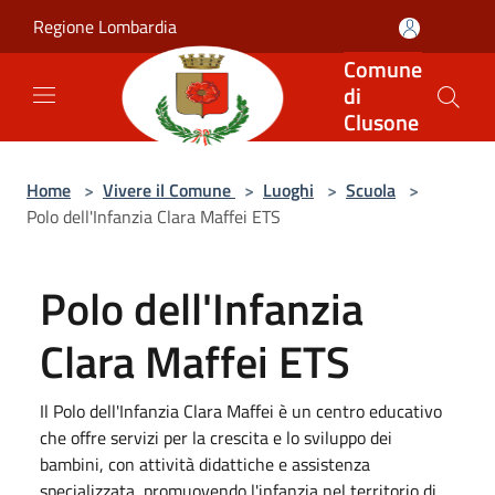
Salta al contenuto principale
Regione Lombardia
Comune
di
Clusone
Home
>
Vivere il Comune
>
Luoghi
>
Scuola
>
Polo dell'Infanzia Clara Maffei ETS
Polo dell'Infanzia
Clara Maffei ETS
Il Polo dell'Infanzia Clara Maffei è un centro educativo
che offre servizi per la crescita e lo sviluppo dei
bambini, con attività didattiche e assistenza
specializzata, promuovendo l'infanzia nel territorio di