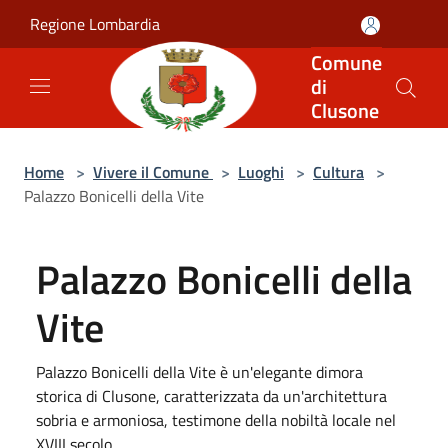
Salta al contenuto principale
Regione Lombardia
Comune
di
Clusone
Home
>
Vivere il Comune
>
Luoghi
>
Cultura
>
Palazzo Bonicelli della Vite
Palazzo Bonicelli della
Vite
Palazzo Bonicelli della Vite è un'elegante dimora
storica di Clusone, caratterizzata da un'architettura
sobria e armoniosa, testimone della nobiltà locale nel
XVIII secolo.