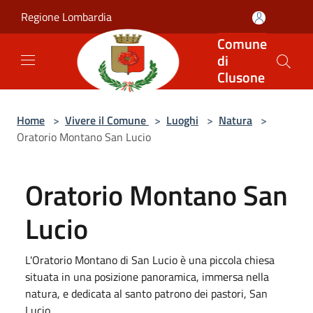
Salta al contenuto principale
Regione Lombardia
Comune
di
Clusone
Home
>
Vivere il Comune
>
Luoghi
>
Natura
>
Oratorio Montano San Lucio
Oratorio Montano San
Lucio
L'Oratorio Montano di San Lucio è una piccola chiesa
situata in una posizione panoramica, immersa nella
natura, e dedicata al santo patrono dei pastori, San
Lucio.