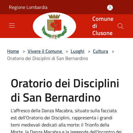
Salta al contenuto principale
Regione Lombardia
Comune
di
Clusone
Home
>
Vivere il Comune
>
Luoghi
>
Cultura
>
Oratorio dei Disciplini di San Bernardino
Oratorio dei Disciplini
di San Bernardino
L'affresco della Danza Macabra, situato sulla facciata
est dell’Oratorio dei Disciplini, rappresenta i grandi
temi medievali dedicati alla morte: il Trionfo della
Morte, la Danza Macabra e la leggenda dell’Incontro dei