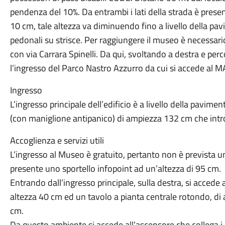
pendenza del 10%. Da entrambi i lati della strada è presen
10 cm, tale altezza va diminuendo fino a livello della p
pedonali su strisce. Per raggiungere il museo è necessario
con via Carrara Spinelli. Da qui, svoltando a destra e perc
l’ingresso del Parco Nastro Azzurro da cui si accede al
Ingresso
L’ingresso principale dell’edificio è a livello della pavime
(con maniglione antipanico) di ampiezza 132 cm che intro
Accoglienza e servizi utili
L’ingresso al Museo è gratuito, pertanto non è prevista una
presente uno sportello infopoint ad un’altezza di 95 cm.
Entrando dall’ingresso principale, sulla destra, si accede 
altezza 40 cm ed un tavolo a pianta centrale rotondo, di
cm.
Da questo ambiente si accede all’ascensore che collega i 3