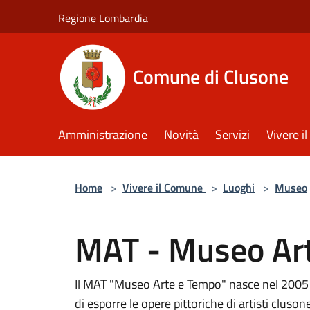
Salta al contenuto principale
Regione Lombardia
Comune di Clusone
Amministrazione
Novità
Servizi
Vivere 
Home
>
Vivere il Comune
>
Luoghi
>
Museo
MAT - Museo Ar
Il MAT "Museo Arte e Tempo" nasce nel 2005 n
di esporre le opere pittoriche di artisti clusone