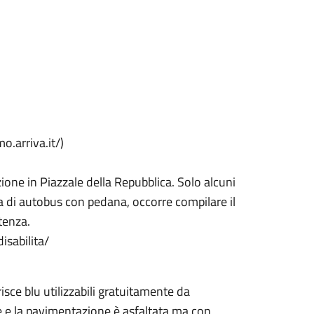
o.arriva.it/)
ione in Piazzale della Repubblica. Solo alcuni
a di autobus con pedana, occorre compilare il
tenza.
isabilita/
risce blu utilizzabili gratuitamente da
le e la pavimentazione è asfaltata ma con