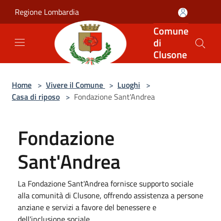
Salta al contenuto principale
Regione Lombardia
Comune
di
Clusone
Home
>
Vivere il Comune
>
Luoghi
>
Casa di riposo
>
Fondazione Sant'Andrea
Fondazione
Sant'Andrea
La Fondazione Sant'Andrea fornisce supporto sociale
alla comunità di Clusone, offrendo assistenza a persone
anziane e servizi a favore del benessere e
dell'inclusione sociale.