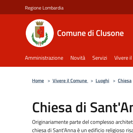
Salta al contenuto principale
Regione Lombardia
Comune di Clusone
Amministrazione
Novità
Servizi
Vivere 
Home
>
Vivere il Comune
>
Luoghi
>
Chiesa
Chiesa di Sant'A
Originariamente parte del complesso architet
chiesa di Sant'Anna è un edificio religioso ris