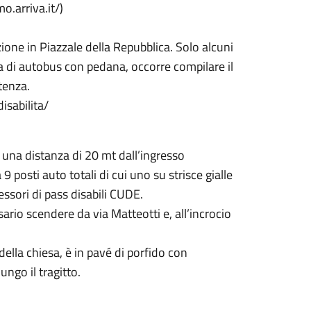
o.arriva.it/)
ione in Piazzale della Repubblica. Solo alcuni
a di autobus con pedana, occorre compilare il
tenza.
disabilita/
d una distanza di 20 mt dall’ingresso
 9 posti auto totali di cui uno su strisce gialle
sessori di pass disabili CUDE.
ario scendere da via Matteotti e, all’incrocio
ella chiesa, è in pavé di porfido con
ngo il tragitto.