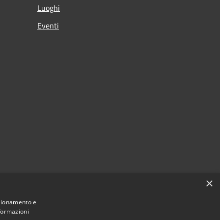
Luoghi
Eventi
×
nzionamento e
nformazioni