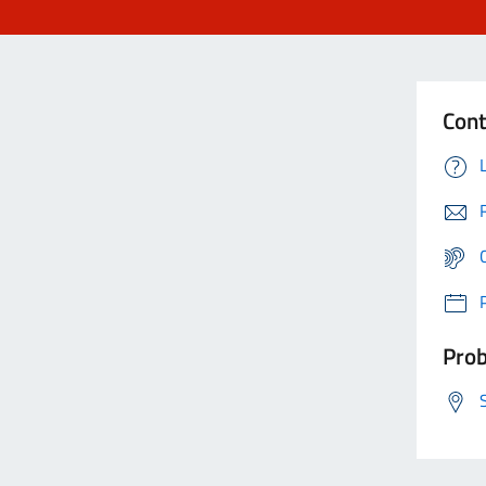
Cont
Prob