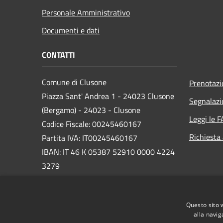
Personale Amministrativo
Documenti e dati
CONTATTI
Comune di Clusone
Prenotaz
Piazza Sant' Andrea 1 - 24023 Clusone
Segnalazi
(Bergamo) - 24023 - Clusone
Leggi le 
Codice Fiscale: 00245460167
Richiesta
Partita IVA: IT00245460167
IBAN: IT 46 K 05387 52910 0000 4224
3279
PEC:
protocollo@pec.comune.clusone.bg.it
Questo sito 
Centralino Unico: 0346 89600
alla navig