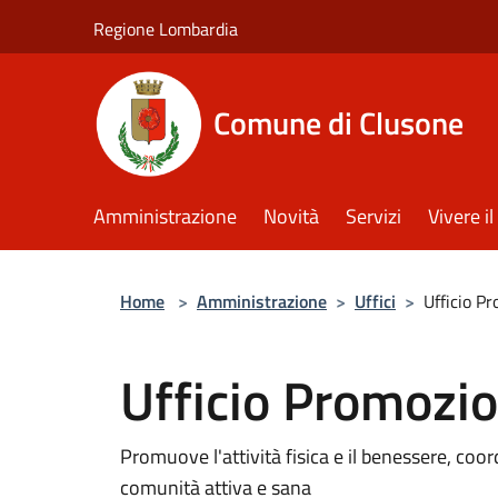
Salta al contenuto principale
Regione Lombardia
Comune di Clusone
Amministrazione
Novità
Servizi
Vivere 
Home
>
Amministrazione
>
Uffici
>
Ufficio P
Ufficio Promozio
Promuove l'attività fisica e il benessere, coo
comunità attiva e sana