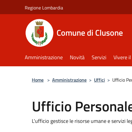
Salta al contenuto principale
Regione Lombardia
Comune di Clusone
Amministrazione
Novità
Servizi
Vivere 
Home
>
Amministrazione
>
Uffici
>
Ufficio P
Ufficio Personal
L'ufficio gestisce le risorse umane e servizi le