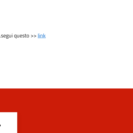
c…segui questo >>
link
?