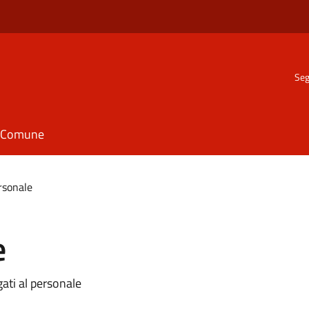
Seg
il Comune
ersonale
e
gati al personale