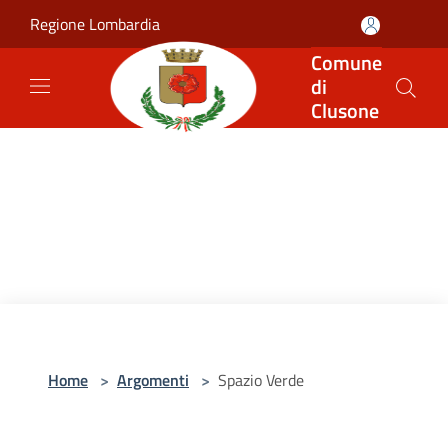
Salta al contenuto principale
Regione Lombardia
Comune
di
Clusone
Home
>
Argomenti
>
Spazio Verde