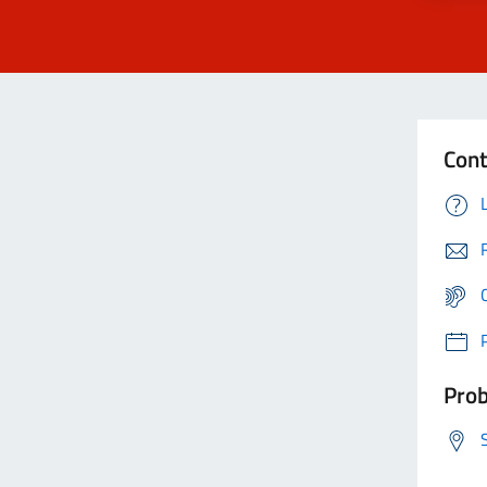
Cont
Prob