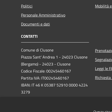
Politici
Mobilità e
Personale Amministrativo
Documenti e dati
CONTATTI
Comune di Clusone
Prenotaz
Piazza Sant' Andrea 1 - 24023 Clusone
Segnalazi
(Bergamo) - 24023 - Clusone
Leggi le 
Codice Fiscale: 00245460167
Richiesta
Partita IVA: IT00245460167
IBAN: IT 46 K 05387 52910 0000 4224
3279
PEC:
protocollo@pec.comune.clusone.bg.it
Questo sito 