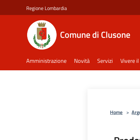
Salta al contenuto principale
Regione Lombardia
Comune di Clusone
Amministrazione
Novità
Servizi
Vivere 
Home
>
Arg