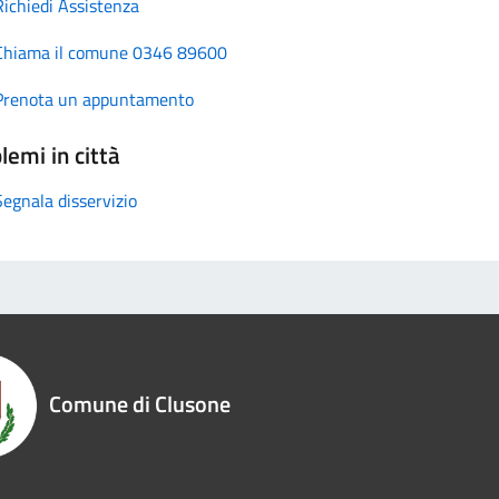
Richiedi Assistenza
Chiama il comune 0346 89600
Prenota un appuntamento
lemi in città
Segnala disservizio
Comune di Clusone