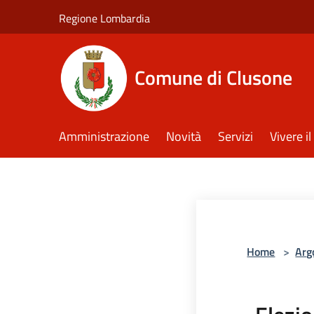
Salta al contenuto principale
Regione Lombardia
Comune di Clusone
Amministrazione
Novità
Servizi
Vivere 
Home
>
Arg