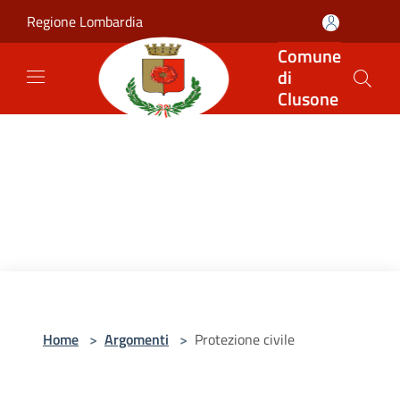
Salta al contenuto principale
Regione Lombardia
Comune
di
Clusone
Home
>
Argomenti
>
Protezione civile