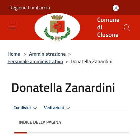
Salta al contenuto principale
Regione Lombardia
Comune
di
Clusone
Home
>
Amministrazione
>
Personale amministrativo
>
Donatella Zanardini
Donatella Zanardini
Condividi
Vedi azioni
INDICE DELLA PAGINA