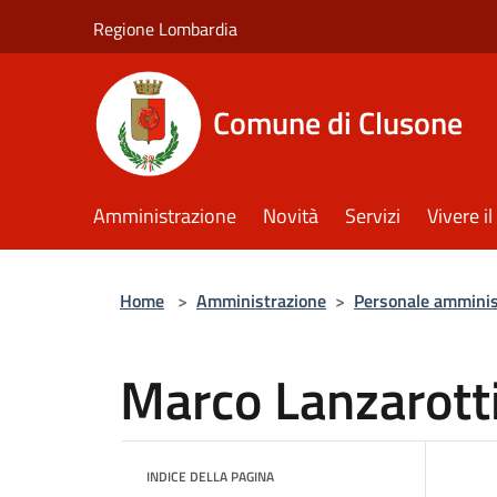
Salta al contenuto principale
Regione Lombardia
Comune di Clusone
Amministrazione
Novità
Servizi
Vivere 
Home
>
Amministrazione
>
Personale amminis
Marco Lanzarott
INDICE DELLA PAGINA