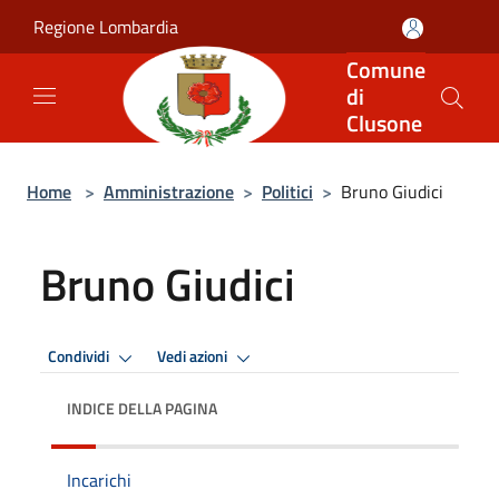
Salta al contenuto principale
Regione Lombardia
Comune
di
Clusone
Home
>
Amministrazione
>
Politici
>
Bruno Giudici
Bruno Giudici
Condividi
Vedi azioni
INDICE DELLA PAGINA
Incarichi