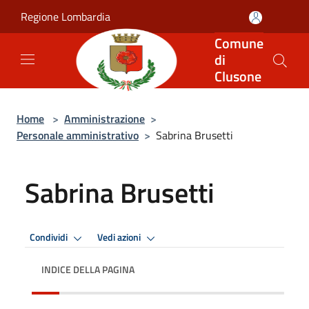
Salta al contenuto principale
Regione Lombardia
Comune
di
Clusone
Home
>
Amministrazione
>
Personale amministrativo
>
Sabrina Brusetti
Sabrina Brusetti
Condividi
Vedi azioni
INDICE DELLA PAGINA