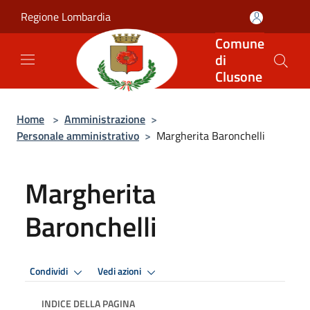
Salta al contenuto principale
Regione Lombardia
Comune
di
Clusone
Home
>
Amministrazione
>
Personale amministrativo
>
Margherita Baronchelli
Margherita
Baronchelli
Condividi
Vedi azioni
INDICE DELLA PAGINA