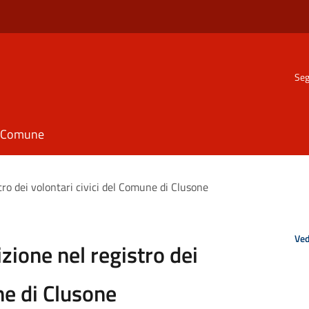
Seg
il Comune
stro dei volontari civici del Comune di Clusone
Ved
izione nel registro dei
ne di Clusone