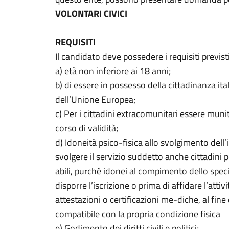
VOLONTARI CIVICI
REQUISITI
Il candidato deve possedere i requisiti previs
a) età non inferiore ai 18 anni;
b) di essere in possesso della cittadinanza it
dell’Unione Europea;
c) Per i cittadini extracomunitari essere muni
corso di validità;
d) Idoneità psico-fisica allo svolgimento del
svolgere il servizio suddetto anche cittadini 
abili, purché idonei al compimento dello specif
disporre l’iscrizione o prima di affidare l’attivi
attestazioni o certificazioni me-diche, al fine
compatibile con la propria condizione fisica
e) Godimento dei diritti civili e politici;