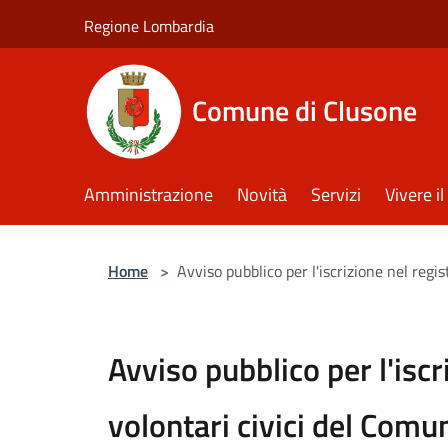
Salta al contenuto principale
Regione Lombardia
Comune di Clusone
Amministrazione
Novità
Servizi
Vivere 
Home
>
Avviso pubblico per l'iscrizione nel regi
Avviso pubblico per l'iscr
volontari civici del Comu