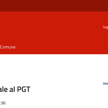
Seg
il Comune
Ved
ale al PGT
:36