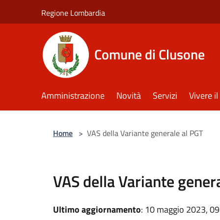
Salta al contenuto principale
Regione Lombardia
Comune di Clusone
Amministrazione
Novità
Servizi
Vivere 
Home
>
VAS della Variante generale al PGT
VAS della Variante gener
Ultimo aggiornamento
: 10 maggio 2023, 09