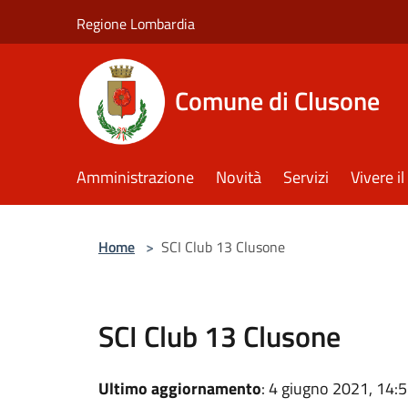
Salta al contenuto principale
Regione Lombardia
Comune di Clusone
Amministrazione
Novità
Servizi
Vivere 
Home
>
SCI Club 13 Clusone
SCI Club 13 Clusone
Ultimo aggiornamento
: 4 giugno 2021, 14: