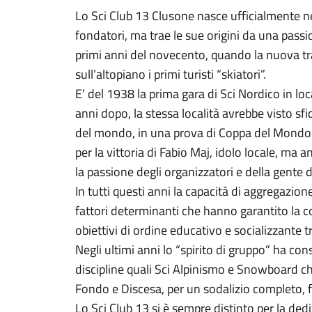
Lo Sci Club 13 Clusone nasce ufficialmente nel
fondatori, ma trae le sue origini da una passio
primi anni del novecento, quando la nuova tra
sull’altopiano i primi turisti “skiatori”.
E’ del 1938 la prima gara di Sci Nordico in l
anni dopo, la stessa località avrebbe visto sfida
del mondo, in una prova di Coppa del Mondo pa
per la vittoria di Fabio Maj, idolo locale, ma 
la passione degli organizzatori e della gente 
In tutti questi anni la capacità di aggregazion
fattori determinanti che hanno garantito la co
obiettivi di ordine educativo e socializzante t
Negli ultimi anni lo “spirito di gruppo” ha cons
discipline quali Sci Alpinismo e Snowboard ch
Fondo e Discesa, per un sodalizio completo, fo
Lo Sci Club 13 si è sempre distinto per la dedi