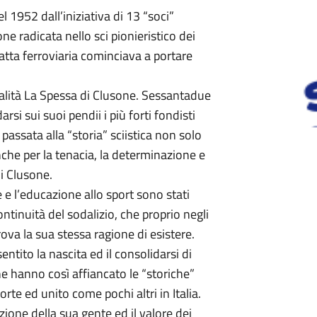
 1952 dall’iniziativa di 13 “soci”
ne radicata nello sci pionieristico dei
tta ferroviaria cominciava a portare
ocalità La Spessa di Clusone. Sessantadue
rsi sui suoi pendii i più forti fondisti
ssata alla “storia” sciistica non solo
anche per la tenacia, la determinazione e
di Clusone.
e e l’educazione allo sport sono stati
ntinuità del sodalizio, che proprio negli
rova la sua stessa ragione di esistere.
entito la nascita ed il consolidarsi di
e hanno così affiancato le “storiche”
rte ed unito come pochi altri in Italia.
zione della sua gente ed il valore dei