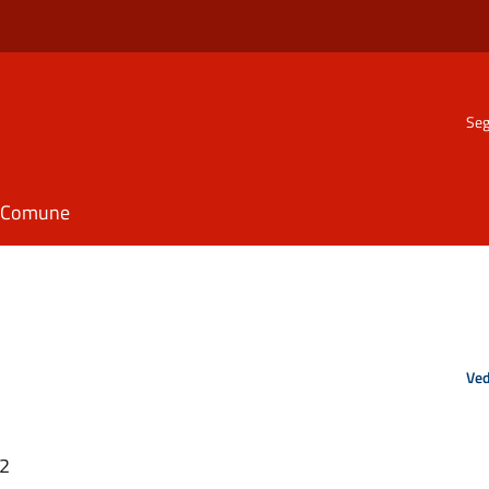
Seg
il Comune
Ved
52